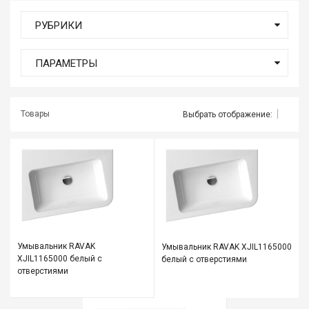
мате
РУБРИКИ
Плит
ПАРАМЕТРЫ
Все
для
бани
и
Товары
Выбрать отображение:
ками
Обои
деко
Мебе
и
инте
Двер
Умывальник RAVAK
Умывальник RAVAK XJIL1165000
XJIL1165000 белый с
белый с отверстиями
отверстиями
Напо
покр