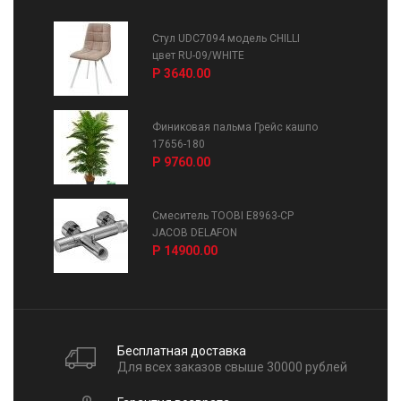
Стул UDC7094 модель CHILLI
цвет RU-09/WHITE
Р 3640.00
Финиковая пальма Грейс кашпо
17656-180
Р 9760.00
Смеситель TOOBI E8963-CP
JACOB DELAFON
Р 14900.00
Бесплатная доставка
Для всех заказов свыше 30000 рублей