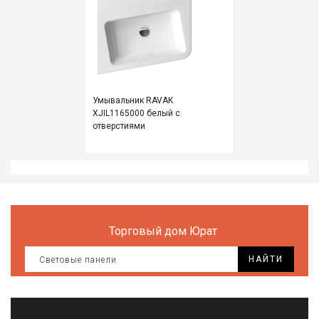
Все
для
дома
и
сада
Хозт
Умывальник RAVAK
XJIL1165000 белый с
Акти
отверстиями
отды
ЭЛЕ
ОБО
Торговый дом Юрат
НАЙТИ