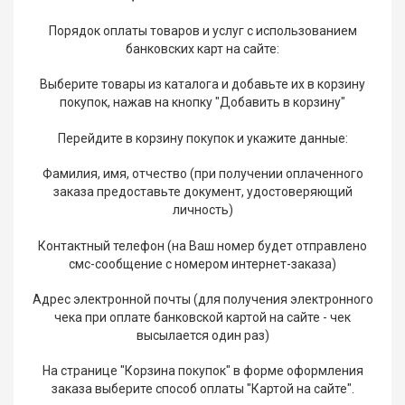
Все
для
Порядок оплаты товаров и услуг с использованием
дома
банковских карт на сайте:
и
сада
Выберите товары из каталога и добавьте их в корзину
покупок, нажав на кнопку "Добавить в корзину"
Хозт
Перейдите в корзину покупок и укажите данные:
Акти
отды
Фамилия, имя, отчество (при получении оплаченного
заказа предоставьте документ, удостоверяющий
ЭЛЕ
личность)
ОБО
Контактный телефон (на Ваш номер будет отправлено
смс-сообщение с номером интернет-заказа)
Адрес электронной почты (для получения электронного
чека при оплате банковской картой на сайте - чек
высылается один раз)
На странице "Корзина покупок" в форме оформления
заказа выберите способ оплаты "Картой на сайте".