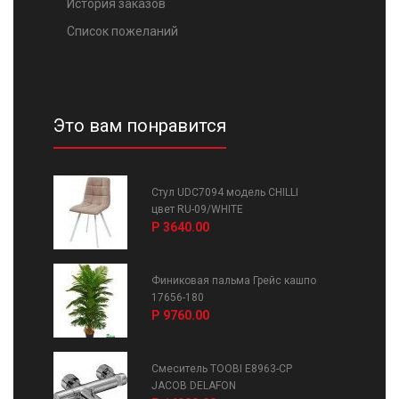
История заказов
Список пожеланий
Это вам понравится
Стул UDC7094 модель CHILLI
цвет RU-09/WHITE
Р 3640.00
Финиковая пальма Грейс кашпо
17656-180
Р 9760.00
Смеситель TOOBI E8963-CP
JACOB DELAFON