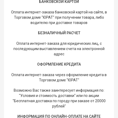
БАНКОВСКОЙ КАРТОЙ
мате
Оплата интернет-заказа банковской картой на сайте, в
Плит
Торговом доме "ЮРАТ" при получении товара, либо
водителю при доставке товаров
Все
для
БЕЗНАЛИЧНЫЙ РАСЧЕТ
бани
и
Оплата интернет-заказа для юридических лиц, с
ками
последующим выставлением счета на электронной
адрес
Обои
деко
ОФОРМЛЕНИЕ КРЕДИТА
Мебе
Оплата интернет-заказа через оформление кредита в
и
Торговом доме "ЮРАТ"
инте
Возможно Вас также заинтересует информация по:
Двер
"Условия и стоимость доставки" или по акции
"Бесплатная доставка по городу при заказе от 20000
Напо
рублей"
покр
ИНФОРМАЦИЯ ПО ОНЛАЙН-ОПЛАТЕ НА САЙТЕ