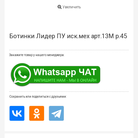
мате
Увеличить
Плит
Все
Ботинки Лидер ПУ иск.мех арт.13М р.45
для
бани
и
ками
Закажите товар у нашего менеджера:
Обои
деко
Мебе
и
Сохранить или поделиться с друзьями:
инте
Двер
Напо
покр