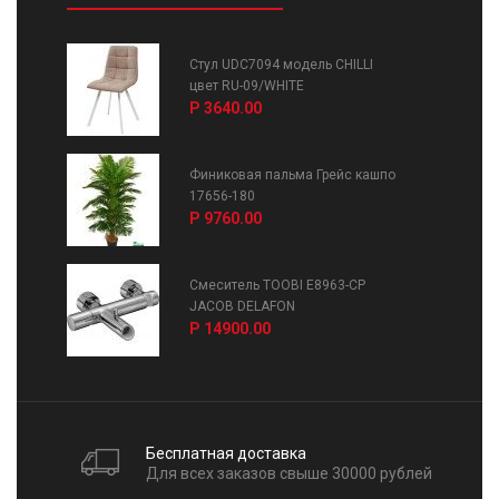
Стул UDC7094 модель CHILLI
цвет RU-09/WHITE
Р 3640.00
Финиковая пальма Грейс кашпо
17656-180
Р 9760.00
Смеситель TOOBI E8963-CP
JACOB DELAFON
Р 14900.00
Бесплатная доставка
Для всех заказов свыше 30000 рублей