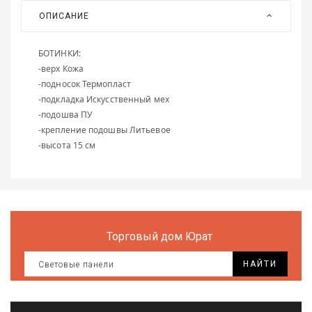
Все
ОПИСАНИЕ
для
дома
и
БОТИНКИ:
сада
-верх Кожа
-подносок Термопласт
Хозт
-подкладка Искусственный мех
-подошва ПУ
Акти
-крепление подошвы Литьевое
отды
-высота 15 см
ЭЛЕ
ОБО
Торговый дом Юрат
НАЙТИ