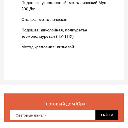
Подносок: укрепленный, металлический Мун
Все
для
200 Дж
дома
Стелька: металлическая
и
сада
Подошва: двуслойная, полиуретан
термополиуретан (ПУ-ТПУ)
Хозт
Метод крепления: литьевой
Акти
отды
ЭЛЕ
ОБО
Торговый дом Юрат
НАЙТИ