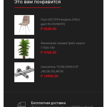
Это вам понравится
Стул UDC7094 модель CHILLI
цвет RU-09/WHITE
Р 3640.00
Финиковая пальма Грейс кашпо
17656-180
Р 9760.00
Смеситель TOOBI E8963-CP
JACOB DELAFON
Р 14900.00
Бесплатная доставка