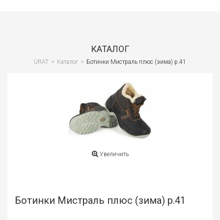
Сант
Водо
и
КАТАЛОГ
кана
URAT
>
Каталог
>
Ботинки Мистраль плюс (зима) р.41
Вент
и
клим
Спец
и
СИЗ
Стро
Увеличить
обор
Стро
отде
Ботинки Мистраль плюс (зима) р.41
мате
Лако