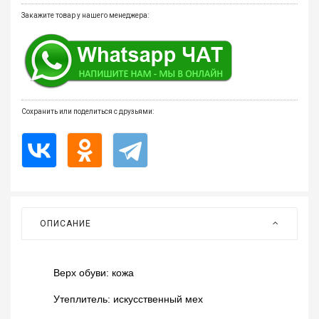
мате
Закажите товар у нашего менеджера:
Плит
Все
для
бани
и
Сохранить или поделиться с друзьями:
ками
Обои
деко
Мебе
и
ОПИСАНИЕ
инте
Двер
Верх обуви: кожа
Напо
покр
Утеплитель: искусственный мех