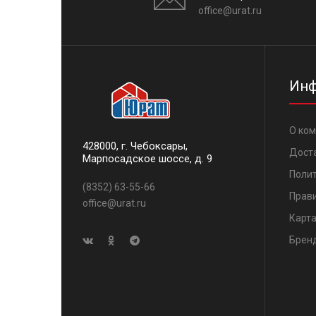
office@urat.ru
Инф
О ко
428000, г. Чебоксары,
Дост
Марпосадское шоссе, д. 9
Поли
(8352) 63-55-66
Прави
office@urat.ru
Карта
Брен