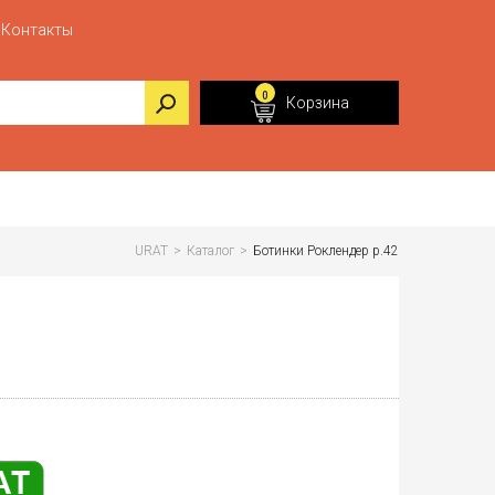
Контакты
0
Корзина
URAT
>
Каталог
>
Ботинки Роклендер р.42