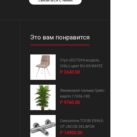
СВЯЗАТЬСЯ С НАМИ
Это вам понравится
Стул UDC7094 модель
CHILLI цвет RU-09/WHITE
Р 3640.00
Финиковая пальма Грейс
кашпо 17656-180
Р 9760.00
Смеситель TOOBI E8963-
CP JACOB DELAFON
Р 14900.00