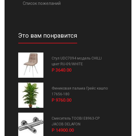
Список пожеланий
Это вам понравится
Стул UDC7094 модель CHILLI
цвет RU-09/WHITE
Р 3640.00
Финиковая пальма Грейс кашпо
17656-180
Р 9760.00
Смеситель TOOBI E8963-CP
JACOB DELAFON
Р 14900.00