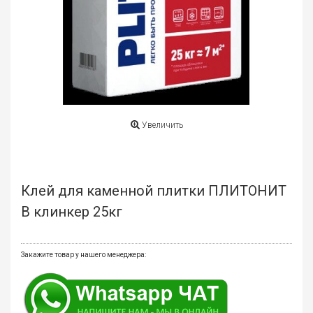
мате
Плит
Все
для
бани
и
ками
Увеличить
Обои
деко
Клей для каменной плитки ПЛИТОНИТ
Мебе
и
В клинкер 25кг
инте
Двер
Закажите товар у нашего менеджера:
Напо
покр