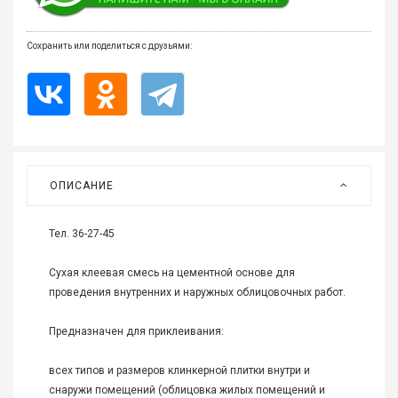
Все
для
дома
Сохранить или поделиться с друзьями:
и
сада
Хозт
Акти
отды
ОПИСАНИЕ
ЭЛЕ
ОБО
Тел. 36-27-45
Сухая клеевая смесь на цементной основе для
проведения внутренних и наружных облицовочных работ.
Предназначен для приклеивания:
всех типов и размеров клинкерной плитки внутри и
снаружи помещений (облицовка жилых помещений и