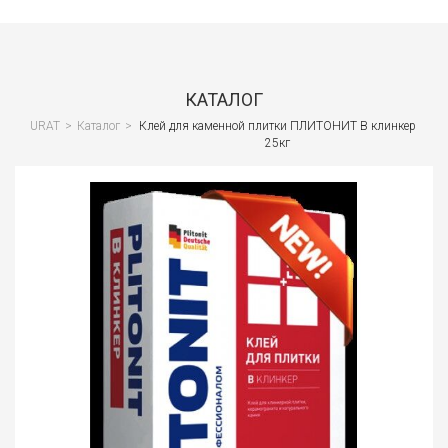
Сант
Водо
и
КАТАЛОГ
кана
URAT
>
Каталог
>
Клей для каменной плитки ПЛИТОНИТ В клинкер
25кг
Вент
и
клим
Спец
и
СИЗ
Стро
обор
Стро
отде
мате
Лако