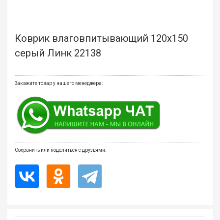
мате
Плит
Коврик влаговпитывающий 120х150
Все
серый Линк 22138
для
бани
и
Закажите товар у нашего менеджера:
ками
Обои
деко
Мебе
и
Сохранить или поделиться с друзьями:
инте
Двер
Напо
покр