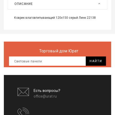
Все
ОПИСАНИЕ
для
дома
и
Коврик влаговпитывающий 120х150 серый Линк 22138
сада
Хозт
Акти
отды
Торговый дом Юрат
ЭЛЕ
НАЙТИ
ОБО
Есть вопросы?
office@urat.ru