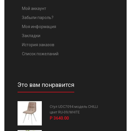
Мой аккаунт
Забыли пароль?
Моя информация
Закладки
История заказов
Список пожеланий
Это вам понравится
Стул UDC7094 модель CHILLI
цвет RU-09/WHITE
Р 3640.00