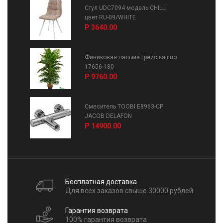
Стул UDC7094 модель CHILLI
цвет RU-09/WHITE
Р 3640.00
Финиковая пальма Грейс кашпо
17656-180
Р 9760.00
Смеситель TOOBI E8963-CP
JACOB DELAFON
Р 14900.00
Бесплатная доставка
Для всех заказов свыше 30000 рублей
Гарантия возврата
100% гарантия возврата