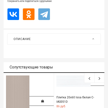
Сохранить или поделиться с друзьями:
Все
для
дома
и
сада
Хозт
ОПИСАНИЕ
Акти
отды
ЭЛЕ
ОБО
Сопутствующие товары
Плитка 20х60 Issa белая C-
IAS051D
86 руб.