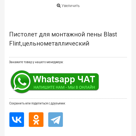
мате
Увеличить
Плит
Все
Пистолет для монтажной пены Blast
для
бани
Flint,цельнометаллический
и
ками
Закажите товар у нашего менеджера:
Обои
деко
Мебе
и
инте
Сохранить или поделиться с друзьями:
Двер
Напо
покр