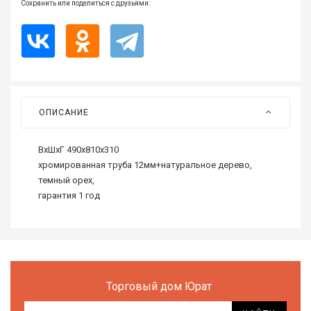
Сохранить или поделиться с друзьями:
Все
для
дома
и
сада
Хозт
ОПИСАНИЕ
Акти
отды
ВхШхГ 490х810х310
ЭЛЕ
хромированная труба 12мм+натуральное дерево,
ОБО
темный орех,
гарантия 1 год
Торговый дом Юрат