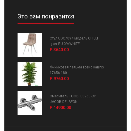
Это вам понравится
Стул UDC7094 модель CHILLI
цвет RU-09/WHITE
Р 3640.00
Финиковая пальма Грейс кашпо
17656-180
Р 9760.00
Смеситель TOOBI E8963-CP
JACOB DELAFON
Р 14900.00