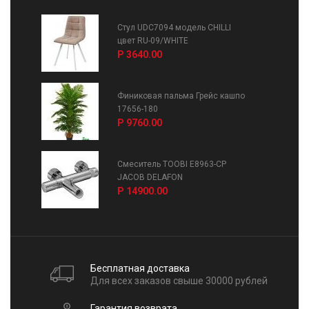
Стул UDC7094 модель CHILLI
цвет RU-09/WHITE
Р 3640.00
Финиковая пальма Грейс кашпо
17656-180
Р 9760.00
Смеситель TOOBI E8963-CP
JACOB DELAFON
Р 14900.00
Бесплатная доставка
Для всех заказов свыше 30000 рублей
Гарантия возврата