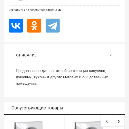
Все
для
Сохранить или поделиться с друзьями:
дома
и
сада
Хозт
Акти
отды
ОПИСАНИЕ
ЭЛЕ
Предназначен для вытяжной вентиляция санузлов,
ОБО
душевых, кухонь и других бытовых и общественных
помещений.
Сопутствующие товары