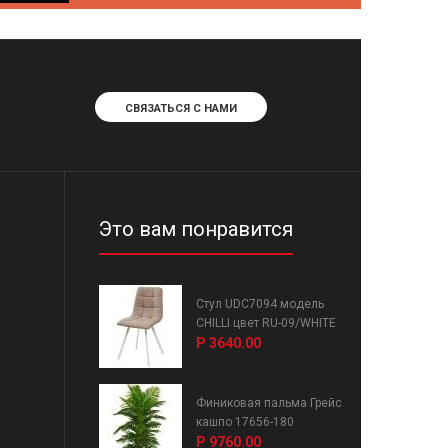
СВЯЗАТЬСЯ С НАМИ
Это вам понравится
Стул UDC7094 модель
CHILLI цвет RU-09/WHITE
Р 3640.00
Финиковая пальма Грейс
кашпо 17656-180
Р 9760.00