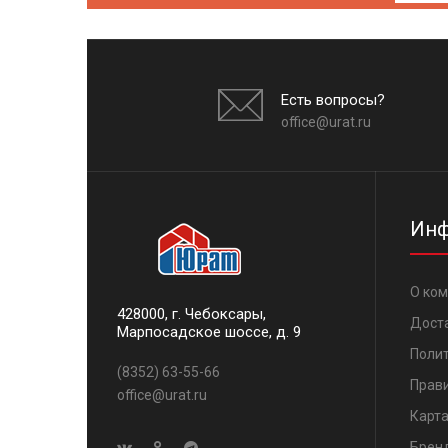
Есть вопросы?
office@urat.ru
Инф
О ко
428000, г. Чебоксары,
Дост
Марпосадское шоссе, д. 9
Поли
(8352) 63-55-66
Прави
office@urat.ru
Карта
Брен