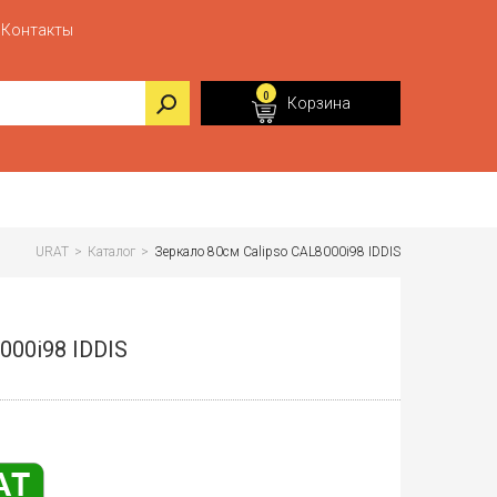
Контакты
0
Корзина
URAT
>
Каталог
>
Зеркало 80см Calipso CAL8000i98 IDDIS
000i98 IDDIS