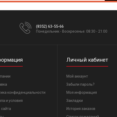
(8352) 63-55-66
Понедельник - Воскресенье: 08:30 - 21:00
ормация
Личный кабинет
мпании
Мой аккаунт
авка
Забыли пароль?
тика конфиденциальности
Моя информация
ла и условия
Закладки
 сайта
История заказов
ды
Список пожеланий