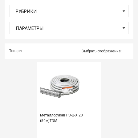
мате
РУБРИКИ
Плит
ПАРАМЕТРЫ
Все
для
бани
и
Товары
Выбрать отображение:
ками
Обои
деко
Мебе
и
инте
Двер
Металлорукав РЗ-Ц-Х 20
(50м)TDM
Напо
покр