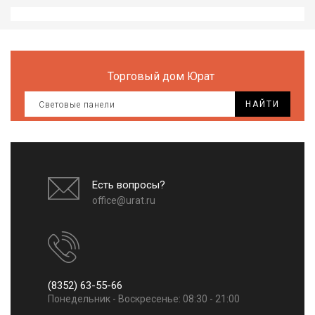
Все
для
дома
и
сада
Торговый дом Юрат
Хозт
НАЙТИ
Акти
отды
ЭЛЕ
ОБО
Есть вопросы?
office@urat.ru
(8352) 63-55-66
Понедельник - Воскресенье: 08:30 - 21:00