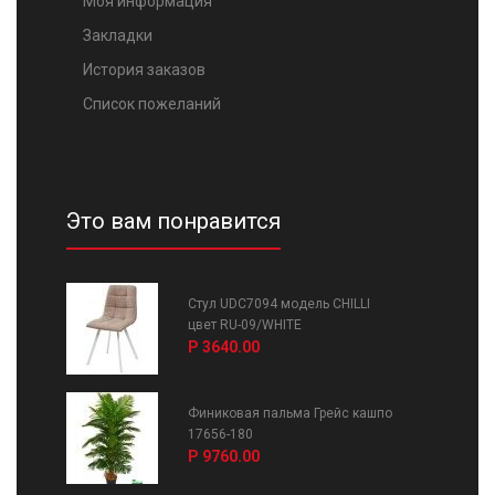
Моя информация
Закладки
История заказов
Список пожеланий
Это вам понравится
Стул UDC7094 модель CHILLI
цвет RU-09/WHITE
Р 3640.00
Финиковая пальма Грейс кашпо
17656-180
Р 9760.00