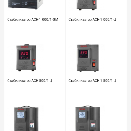
мате
Плит
Стабилизатор АСН-1 000/1-ЭМ
Стабилизатор АСН-1 000/1-Ц
Все
для
бани
и
ками
Обои
деко
Стабилизатор АСН-500/1-Ц
Стабилизатор АСН-1 500/1-Ц
Мебе
и
инте
Двер
Напо
покр