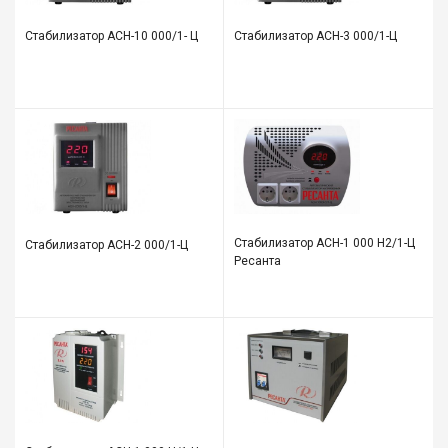
Все
для
Стабилизатор АСН-10 000/1- Ц
Стабилизатор АСН-3 000/1-Ц
дома
и
сада
Хозт
Акти
отды
ЭЛЕ
Стабилизатор АСН-1 000 Н2/1-Ц
Стабилизатор АСН-2 000/1-Ц
ОБО
Ресанта