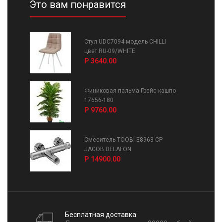
Это вам понравится
Стул UDC7094 модель CHILLI
цвет RU-09/WHITE
Р 3640.00
Финиковая пальма Грейс кашпо
17656-180
Р 9760.00
Смеситель TOOBI E8963-CP
JACOB DELAFON
Р 14900.00
Бесплатная доставка