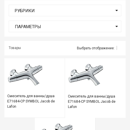
мате
РУБРИКИ
Плит
ПАРАМЕТРЫ
Все
для
бани
и
Товары
Выбрать отображение:
ками
Обои
деко
Мебе
и
инте
Смеситель для ванны/душа
Смеситель для ванны/душа
Е71684-СР SYMBOL Jacob de
Е71684-СР SYMBOL Jacob de
Двер
Lafon
Lafon
Напо
покр