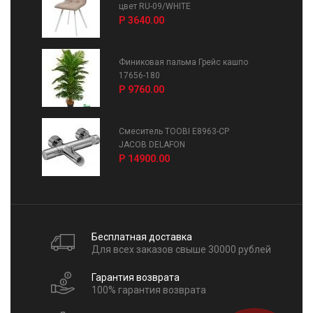
цвет RU-09/WHITE
Р 3640.00
Финиковая пальма Грейс кашпо
17656-180
Р 9760.00
Смеситель TOOBI E8963-CP
JACOB DELAFON
Р 14900.00
Бесплатная доставка
Для всех заказов свыше 30000 рублей
Гарантия возврата
100% гарантия возврата