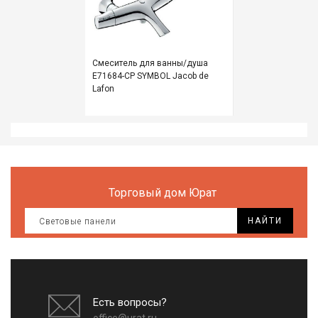
Все
для
дома
и
сада
Смеситель для ванны/душа
Е71684-СР SYMBOL Jacob de
Lafon
Хозт
Акти
отды
ЭЛЕ
ОБО
Торговый дом Юрат
НАЙТИ
Есть вопросы?