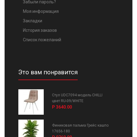
Забыли пароль?
Моя информация
Закладки
История заказов
Список пожеланий
Это вам понравится
Стул UDC7094 модель CHILLI
цвет RU-09/WHITE
Р 3640.00
Финиковая пальма Грейс кашпо
17656-180