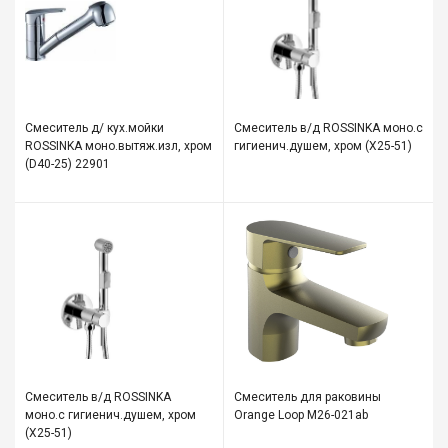
Смеситель д/ кух.мойки
Смеситель в/д ROSSINKA моно.с
ROSSINKA моно.вытяж.изл, хром
гигиенич.душем, хром (X25-51)
(D40-25) 22901
Смеситель в/д ROSSINKA
Смеситель для раковины
моно.с гигиенич.душем, хром
Orange Loop M26-021ab
(X25-51)