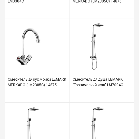
LM0304C
MERKADO (LM2305C) 14875
Смеситель д/ кух.мойки LEMARK
Смеситель д/ душа LEMARK
MERKADO (LM2305C) 14875
"Тропический душ" LM7004С