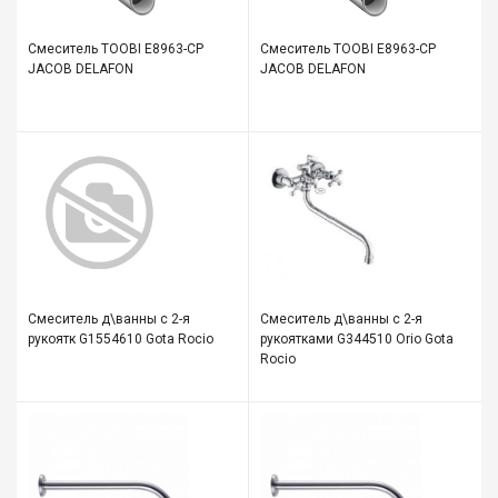
мате
Смеситель TOOBI E8963-CP
Смеситель TOOBI E8963-CP
Плит
JACOB DELAFON
JACOB DELAFON
Все
для
бани
и
ками
Обои
деко
Мебе
Смеситель д\ванны с 2-я
Смеситель д\ванны с 2-я
и
рукоятк G1554610 Gota Rocio
рукоятками G344510 Orio Gota
инте
Rocio
Двер
Напо
покр