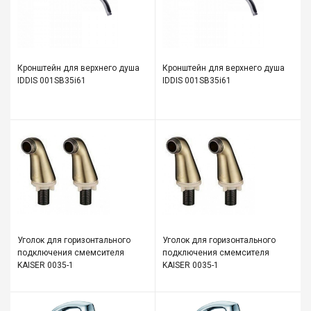
Все
для
дома
и
сада
Кронштейн для верхнего душа
Кронштейн для верхнего душа
IDDIS 001SB35i61
IDDIS 001SB35i61
Хозт
Акти
отды
ЭЛЕ
ОБО
Уголок для горизонтального
Уголок для горизонтального
подключения смемсителя
подключения смемсителя
KAISER 0035-1
KAISER 0035-1